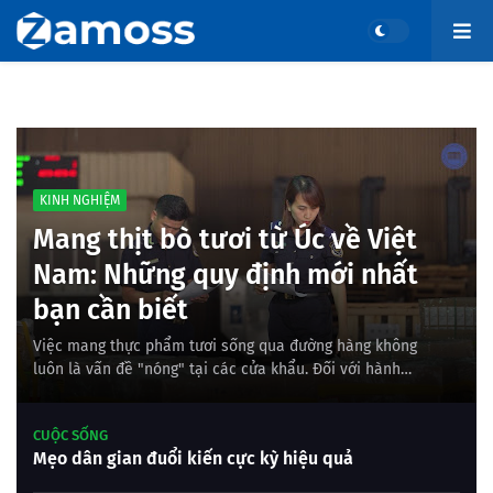
KINH NGHIỆM
Mang thịt bò tươi từ Úc về Việt
Nam: Những quy định mới nhất
bạn cần biết
Việc mang thực phẩm tươi sống qua đường hàng không
luôn là vấn đề "nóng" tại các cửa khẩu. Đối với hành
khách đi từ Úc về Việt Nam muốn mang theo thịt…
CUỘC SỐNG
Mẹo dân gian đuổi kiến cực kỳ hiệu quả