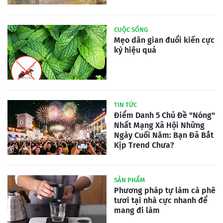
CUỘC SỐNG
Mẹo dân gian đuổi kiến cực
kỳ hiệu quả
TIN TỨC
Điểm Danh 5 Chủ Đề "Nóng"
Nhất Mạng Xã Hội Những
Ngày Cuối Năm: Bạn Đã Bắt
Kịp Trend Chưa?
SẢN PHẨM
Phương pháp tự làm cà phê
tươi tại nhà cực nhanh để
mang đi làm