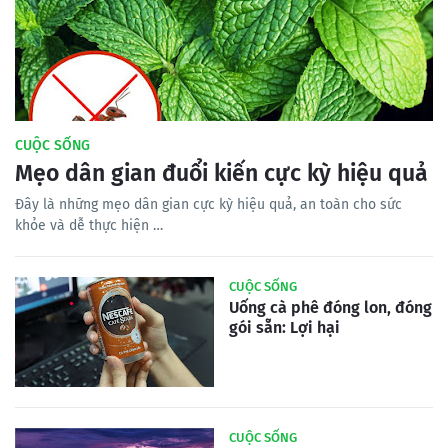
CUỘC SỐNG
Mẹo dân gian đuổi kiến cực kỳ hiệu quả
Đây là những mẹo dân gian cực kỳ hiệu quả, an toàn cho sức
khỏe và dễ thực hiện …
CUỘC SỐNG
Uống cà phê đóng lon, đóng
gói sẵn: Lợi hại
CUỘC SỐNG