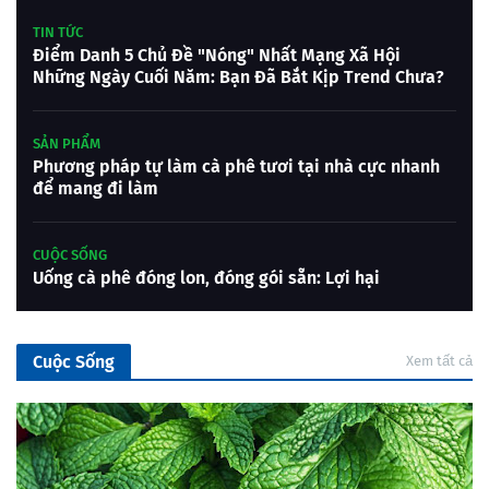
TIN TỨC
Điểm Danh 5 Chủ Đề "Nóng" Nhất Mạng Xã Hội
Những Ngày Cuối Năm: Bạn Đã Bắt Kịp Trend Chưa?
SẢN PHẨM
Phương pháp tự làm cà phê tươi tại nhà cực nhanh
để mang đi làm
CUỘC SỐNG
Uống cà phê đóng lon, đóng gói sẵn: Lợi hại
Cuộc Sống
Xem tất cả