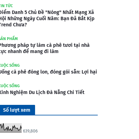
TIN TỨC
Điểm Danh 5 Chủ Đề "Nóng" Nhất Mạng Xã
Hội Những Ngày Cuối Năm: Bạn Đã Bắt Kịp
Trend Chưa?
SẢN PHẨM
Phương pháp tự làm cà phê tươi tại nhà
cực nhanh để mang đi làm
CUỘC SỐNG
Uống cà phê đóng lon, đóng gói sẵn: Lợi hại
CUỘC SỐNG
Kinh Nghiệm Du Lịch Đà Nẵng Chi Tiết
Số lượt xem
639,806