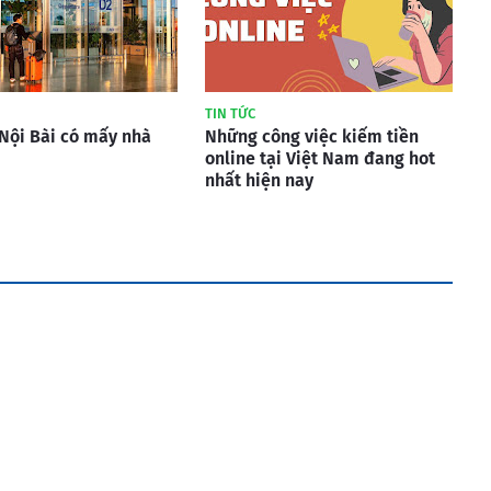
TIN TỨC
Nội Bài có mấy nhà
Những công việc kiếm tiền
online tại Việt Nam đang hot
nhất hiện nay