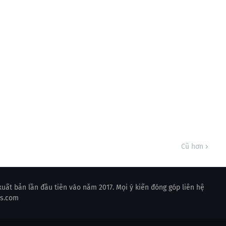
Cũ hơn
uất bản lần đầu tiên vào năm 2017. Mọi ý kiến đóng góp liên hệ
ss.com