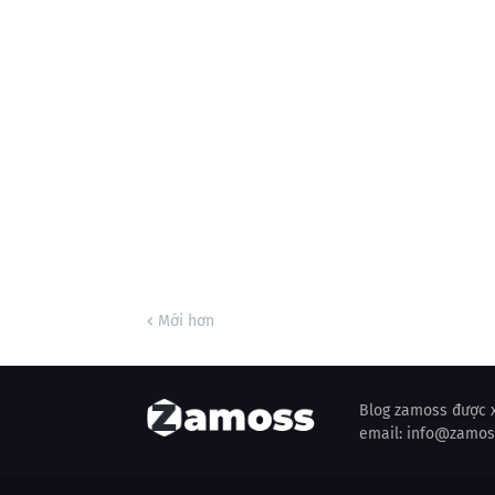
Mới hơn
Blog zamoss được x
email: info@zamo