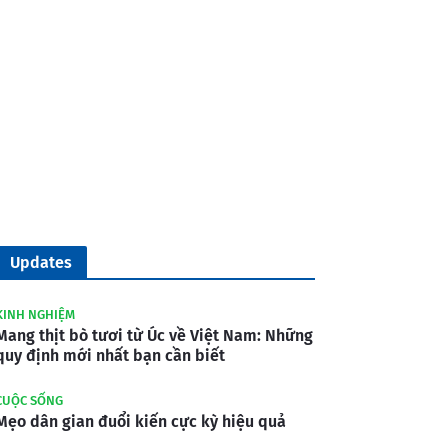
Updates
KINH NGHIỆM
Mang thịt bò tươi từ Úc về Việt Nam: Những
quy định mới nhất bạn cần biết
CUỘC SỐNG
Mẹo dân gian đuổi kiến cực kỳ hiệu quả