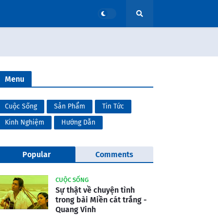
Menu
Cuộc Sống
Sản Phẩm
Tin Tức
Kinh Nghiệm
Hướng Dẫn
Popular
Comments
CUỘC SỐNG
Sự thật về chuyện tình
trong bài Miền cát trắng -
Quang Vinh