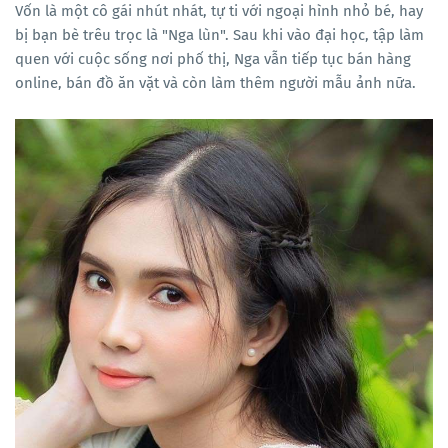
Vốn là một cô gái nhút nhát, tự ti với ngoại hình nhỏ bé, hay
bị bạn bè trêu trọc là "Nga lùn". Sau khi vào đại học, tập làm
quen với cuộc sống nơi phố thị, Nga vẫn tiếp tục bán hàng
online, bán đồ ăn vặt và còn làm thêm người mẫu ảnh nữa.