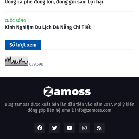
Uống cà phê đóng lon, đóng gói sẵn: Lợi hại
CUỘC SỐNG
Kinh Nghiệm Du Lịch Đà Nẵng Chi Tiết
Số lượt xem
639,590
Blog zamoss được xuất bản lần đầu tiên vào năm 2017. Mọi ý kiến
đóng góp liên hệ email: info@zamoss.com