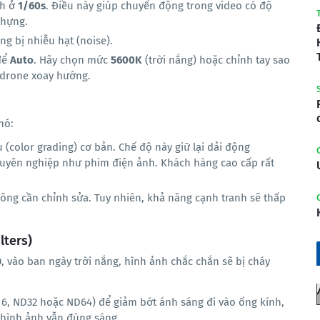
nh ở
1/60s
. Điều này giúp chuyển động trong video có độ
khựng.
g bị nhiễu hạt (noise).
để
Auto
. Hãy chọn mức
5600K
(trời nắng) hoặc chỉnh tay sao
 drone xoay hướng.
nó:
(color grading) cơ bản. Chế độ này giữ lại dải động
chuyên nghiệp như phim điện ảnh. Khách hàng cao cấp rất
g cần chỉnh sửa. Tuy nhiên, khả năng cạnh tranh sẽ thấp
lters)
0, vào ban ngày trời nắng, hình ảnh chắc chắn sẽ bị cháy
6, ND32 hoặc ND64) để giảm bớt ánh sáng đi vào ống kính,
 hình ảnh vẫn đúng sáng.