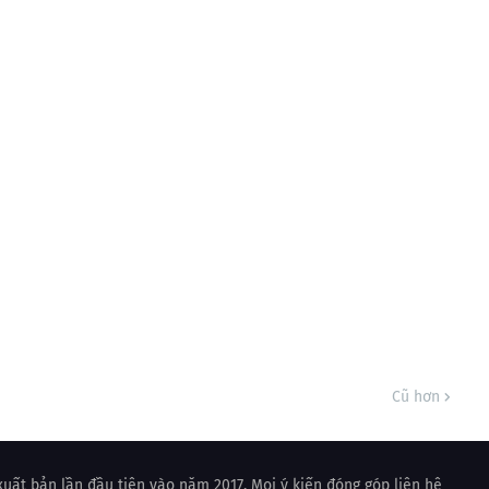
Cũ hơn
uất bản lần đầu tiên vào năm 2017. Mọi ý kiến đóng góp liên hệ