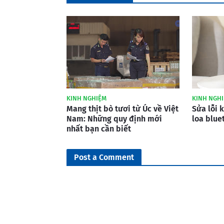
KINH NGHIỆM
KINH NGH
Mang thịt bò tươi từ Úc về Việt
Sửa lỗi 
Nam: Những quy định mới
loa blue
nhất bạn cần biết
Post a Comment