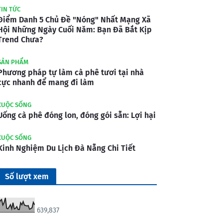
TIN TỨC
Điểm Danh 5 Chủ Đề "Nóng" Nhất Mạng Xã
Hội Những Ngày Cuối Năm: Bạn Đã Bắt Kịp
Trend Chưa?
SẢN PHẨM
Phương pháp tự làm cà phê tươi tại nhà
cực nhanh để mang đi làm
CUỘC SỐNG
Uống cà phê đóng lon, đóng gói sẵn: Lợi hại
CUỘC SỐNG
Kinh Nghiệm Du Lịch Đà Nẵng Chi Tiết
Số lượt xem
639,837