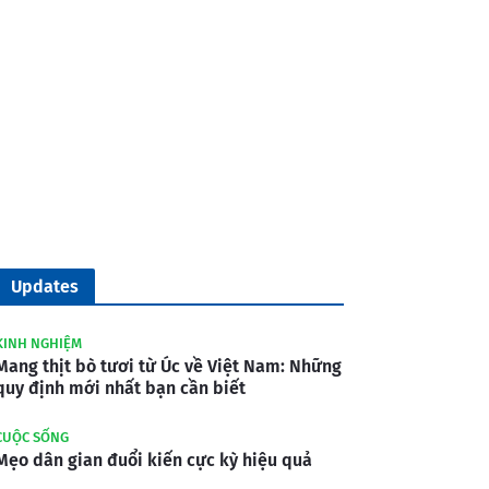
Updates
KINH NGHIỆM
Mang thịt bò tươi từ Úc về Việt Nam: Những
quy định mới nhất bạn cần biết
CUỘC SỐNG
Mẹo dân gian đuổi kiến cực kỳ hiệu quả