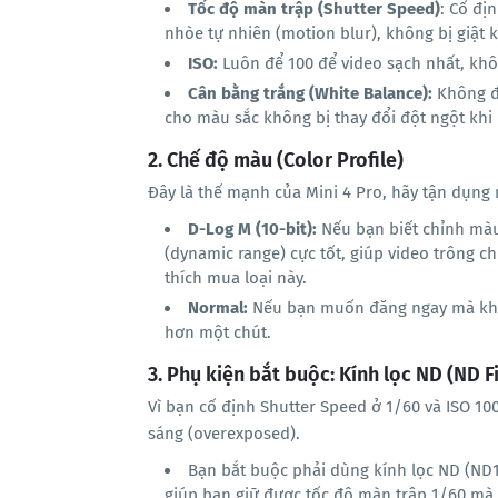
Tốc độ màn trập (Shutter Speed)
: Cố đị
nhòe tự nhiên (motion blur), không bị giật 
ISO:
Luôn để 100 để video sạch nhất, khôn
Cân bằng trắng (White Balance):
Không 
cho màu sắc không bị thay đổi đột ngột khi
2. Chế độ màu (Color Profile)
Đây là thế mạnh của Mini 4 Pro, hãy tận dụng 
D-Log M (10-bit):
Nếu bạn biết chỉnh màu 
(dynamic range) cực tốt, giúp video trông 
thích mua loại này.
Normal:
Nếu bạn muốn đăng ngay mà khôn
hơn một chút.
3. Phụ kiện bắt buộc: Kính lọc ND (ND Fi
Vì bạn cố định Shutter Speed ở 1/60 và ISO 10
sáng (overexposed).
Bạn bắt buộc phải dùng kính lọc ND (ND1
giúp bạn giữ được tốc độ màn trập 1/60 mà