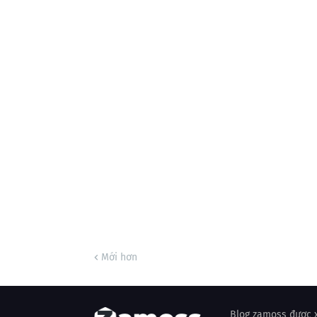
Mới hơn
Blog zamoss được x