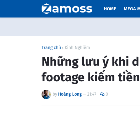
HOME
MEGA 
Trang chủ
Kinh Nghiệm
Những lưu ý khi d
footage kiếm tiền
by
Hoàng Long
—
21:47
0