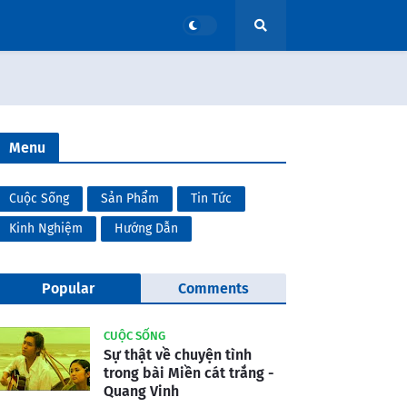
Menu
Cuộc Sống
Sản Phẩm
Tin Tức
Kinh Nghiệm
Hướng Dẫn
Popular
Comments
CUỘC SỐNG
Sự thật về chuyện tình
trong bài Miền cát trắng -
Quang Vinh