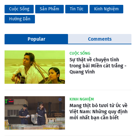
Cuộc Sống
Sản Phẩm
Tin Tức
Kinh Nghiệm
Hướng Dẫn
Popular
Comments
CUỘC SỐNG
Sự thật về chuyện tình
trong bài Miền cát trắng -
Quang Vinh
KINH NGHIỆM
Mang thịt bò tươi từ Úc về
Việt Nam: Những quy định
mới nhất bạn cần biết