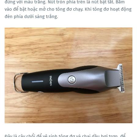
đứng với màu trắng. Nút tròn phía trên là nút bật tắt. Bấm
vào để bật hoặc mở cho tông đơ chạy. Khi tông đơ hoạt động
đèn phía dưới sáng trắng.
Đây là cây chổi để vệ sinh tông đơ và chai dầu bơi trơn, để