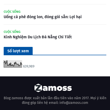
CUỘC SỐNG
Uống cà phê đóng lon, đóng gói sẵn: Lợi hại
CUỘC SỐNG
Kinh Nghiệm Du Lịch Đà Nẵng Chi Tiết
Số lượt xem
639,989
Blog zamoss được xuất bản lần đầu tiên vào năm 2017. Mọi ý kiến
đóng góp liên hệ email: info@zamoss.com