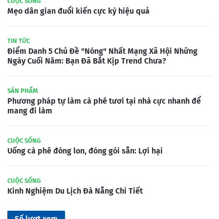
CUỘC SỐNG
Mẹo dân gian đuổi kiến cực kỳ hiệu quả
TIN TỨC
Điểm Danh 5 Chủ Đề "Nóng" Nhất Mạng Xã Hội Những
Ngày Cuối Năm: Bạn Đã Bắt Kịp Trend Chưa?
SẢN PHẨM
Phương pháp tự làm cà phê tươi tại nhà cực nhanh để
mang đi làm
CUỘC SỐNG
Uống cà phê đóng lon, đóng gói sẵn: Lợi hại
CUỘC SỐNG
Kinh Nghiệm Du Lịch Đà Nẵng Chi Tiết
Số lượt xem