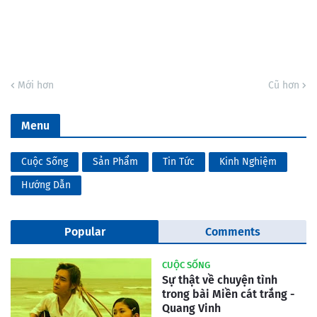
Mới hơn
Cũ hơn
Menu
Cuộc Sống
Sản Phẩm
Tin Tức
Kinh Nghiệm
Hướng Dẫn
Popular
Comments
CUỘC SỐNG
Sự thật về chuyện tình
trong bài Miền cát trắng -
Quang Vinh