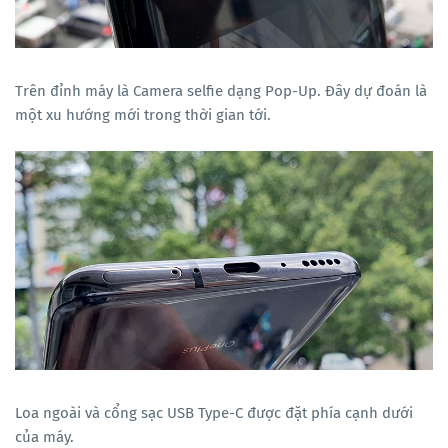
Trên đỉnh máy là Camera selfie dạng Pop-Up. Đây dự đoán là
một xu hướng mới trong thời gian tới.
Loa ngoài và cổng sạc USB Type-C được đặt phía cạnh dưới
của máy.