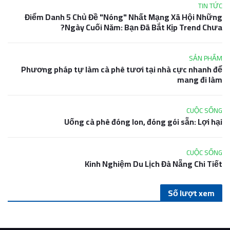
TIN TỨC
Điểm Danh 5 Chủ Đề "Nóng" Nhất Mạng Xã Hội Những
Ngày Cuối Năm: Bạn Đã Bắt Kịp Trend Chưa?
SẢN PHẨM
Phương pháp tự làm cà phê tươi tại nhà cực nhanh để
mang đi làm
CUỘC SỐNG
Uống cà phê đóng lon, đóng gói sẵn: Lợi hại
CUỘC SỐNG
Kinh Nghiệm Du Lịch Đà Nẵng Chi Tiết
Số lượt xem