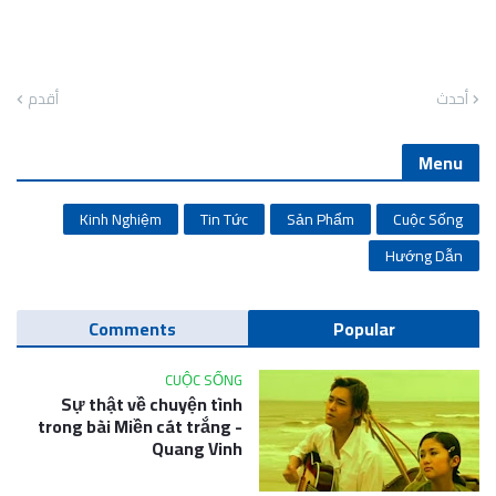
أحدث
أقدم
Menu
Kinh Nghiệm
Tin Tức
Sản Phẩm
Cuộc Sống
Hướng Dẫn
Comments
Popular
CUỘC SỐNG
Sự thật về chuyện tình
trong bài Miền cát trắng -
Quang Vinh